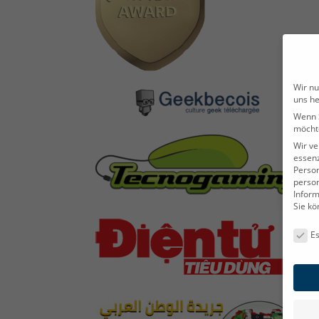
Wir nu
uns he
Wenn S
möchte
Wir ve
essenz
Person
person
Inform
Sie kö
Datens
Es