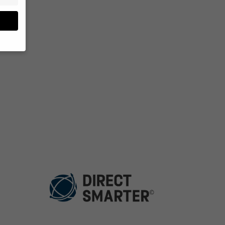
n sind
n.
ärung
.
gung zu
Zurück