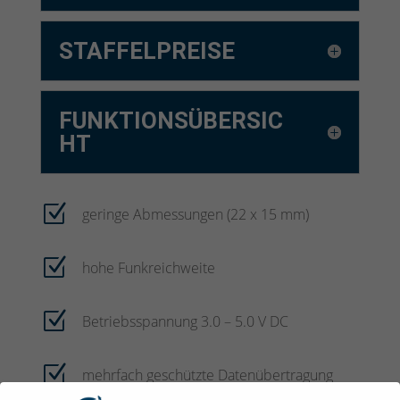
STAFFELPREISE
FUNKTIONSÜBERSIC
HT
Z
geringe Abmessungen (22 x 15 mm)
Z
hohe Funkreichweite
Z
Betriebsspannung 3.0 – 5.0 V DC
Z
mehrfach geschützte Datenübertragung