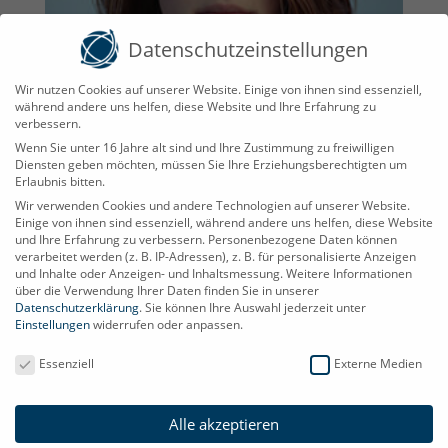
Datenschutzeinstellungen
Wir nutzen Cookies auf unserer Website. Einige von ihnen sind essenziell,
während andere uns helfen, diese Website und Ihre Erfahrung zu
verbessern.
Wenn Sie unter 16 Jahre alt sind und Ihre Zustimmung zu freiwilligen
Diensten geben möchten, müssen Sie Ihre Erziehungsberechtigten um
Erlaubnis bitten.
„Von Ihrem Support bin ich wirklich absolut
Wir verwenden Cookies und andere Technologien auf unserer Website.
Einige von ihnen sind essenziell, während andere uns helfen, diese Website
überzeugt und auch das Produkt als solches gefällt
und Ihre Erfahrung zu verbessern.
Personenbezogene Daten können
verarbeitet werden (z. B. IP-Adressen), z. B. für personalisierte Anzeigen
mir sehr gut!“
und Inhalte oder Anzeigen- und Inhaltsmessung.
Weitere Informationen
über die Verwendung Ihrer Daten finden Sie in unserer
Datenschutzerklärung
.
Sie können Ihre Auswahl jederzeit unter
Einstellungen
widerrufen oder anpassen.
Datenschutzeinstellungen
Essenziell
Externe Medien
Direct-Smarter Technology GmbH
Industriepark Str. A-9
39245 Gommern
Alle akzeptieren