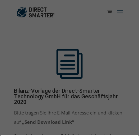
i
Bilanz-Vorlage der Direct-Smarter
Technology GmbH für das Geschäftsjahr
2020
Bitte tragen Sie Ihre E-Mail Adresse ein und klicken
auf
„Send Download Link“
Sie erhalten dann per E-Mail einen Link, mit dem