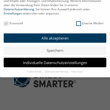
und Inhalte oder Anzeigen- und Inhaltsmessung.
Weitere Informationen
✆ 039200-628894
über die Verwendung Ihrer Daten finden Sie in unserer
✉
info@direct-smarter.de
Datenschutzerklärung
.
Sie können Ihre Auswahl jederzeit unter
Einstellungen
widerrufen oder anpassen.
Datenschutzeinstellungen
Informationen
Essenziell
Externe Medien
Impressum
Datenschutz
Alle akzeptieren
AGB
Widerruf
Speichern
Über uns
Individuelle Datenschutzeinstellungen
Cookie-Details
Datenschutzerklärung
Impressum
Datenschutzeinstellungen
Wenn Sie unter 16 Jahre alt sind und Ihre Zustimmung zu freiwilligen
Diensten geben möchten, müssen Sie Ihre Erziehungsberechtigten um
Erlaubnis bitten.
Wir verwenden Cookies und andere Technologien auf unserer Website.
Einige von ihnen sind essenziell, während andere uns helfen, diese Website