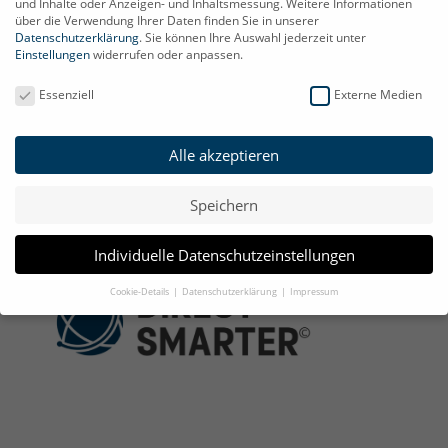
und Inhalte oder Anzeigen- und Inhaltsmessung.
Weitere Informationen
✆ 039200-628894
über die Verwendung Ihrer Daten finden Sie in unserer
✉
info@direct-smarter.de
Datenschutzerklärung
.
Sie können Ihre Auswahl jederzeit unter
Einstellungen
widerrufen oder anpassen.
Datenschutzeinstellungen
Informationen
Essenziell
Externe Medien
Impressum
Datenschutz
Alle akzeptieren
AGB
Widerruf
Speichern
Über uns
Individuelle Datenschutzeinstellungen
Cookie-Details
Datenschutzerklärung
Impressum
Datenschutzeinstellungen
Wenn Sie unter 16 Jahre alt sind und Ihre Zustimmung zu freiwilligen
Diensten geben möchten, müssen Sie Ihre Erziehungsberechtigten um
Erlaubnis bitten.
Wir verwenden Cookies und andere Technologien auf unserer Website.
Einige von ihnen sind essenziell, während andere uns helfen, diese Website